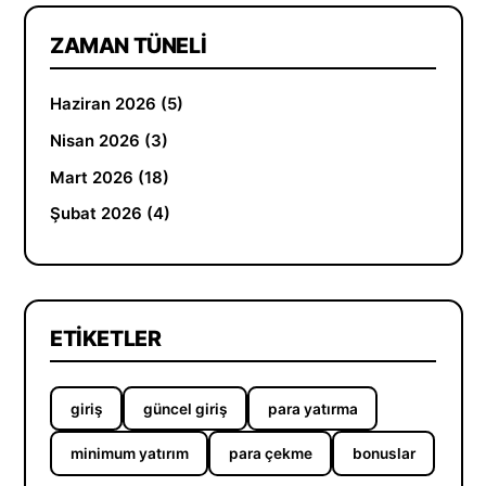
ZAMAN TÜNELI
Haziran 2026 (5)
Nisan 2026 (3)
Mart 2026 (18)
Şubat 2026 (4)
ETIKETLER
giriş
güncel giriş
para yatırma
minimum yatırım
para çekme
bonuslar