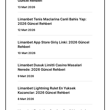
Güncel Rehberi
13 Mart 2026
Limanbet Tenis Maclarina Canli Bahis Yap:
2026 Güncel Rehberi
12 Mart 2026
Limanbet App Store Giriş Linki: 2026 Güncel
Rehberi
10 Mart 2026
Limanbet Dusuk Limitli Casino Masalari
Nerede: 2026 Güncel Rehberi
9 Mart 2026
Limanbet Lightning Rulet En Yuksek
Kazanclar: 2026 Güncel Rehberi
8 Mart 2026