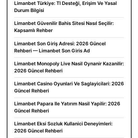
Limanbet Türkiye: Tl Desteği, Erişim Ve Yasal
Durum Bilgisi
Limanbet Güvenilir Bahis Sitesi Nasıl Seçilir:
Kapsamlı Rehber
Limanbet Son Giriş Adresi: 2026 Güncel
Rehberi — Limanbet Son Giris Ad
Limanbet Monopoly Live Nasil Oynanir Kazanilir:
2026 Güncel Rehberi
Limanbet Casino Oyunlari Ve Saglayicilari: 2026
Güncel Rehberi
Limanbet Papara Ile Yatırım Nasil Yapilir: 2026
Güncel Rehberi
Limanbet Eksi Sozluk Kullanici Deneyimleri:
2026 Güncel Rehberi