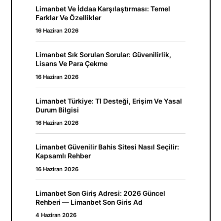
Limanbet Ve İddaa Karşılaştırması: Temel
Farklar Ve Özellikler
16 Haziran 2026
Limanbet Sık Sorulan Sorular: Güvenilirlik,
Lisans Ve Para Çekme
16 Haziran 2026
Limanbet Türkiye: Tl Desteği, Erişim Ve Yasal
Durum Bilgisi
16 Haziran 2026
Limanbet Güvenilir Bahis Sitesi Nasıl Seçilir:
Kapsamlı Rehber
16 Haziran 2026
Limanbet Son Giriş Adresi: 2026 Güncel
Rehberi — Limanbet Son Giris Ad
4 Haziran 2026