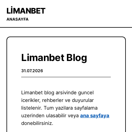
LIMANBET
ANASAYFA
Limanbet Blog
31.07.2026
Limanbet blog arsivinde guncel
icerikler, rehberler ve duyurular
listelenir. Tum yazilara sayfalama
uzerinden ulasabilir veya
ana sayfaya
donebilirsiniz.