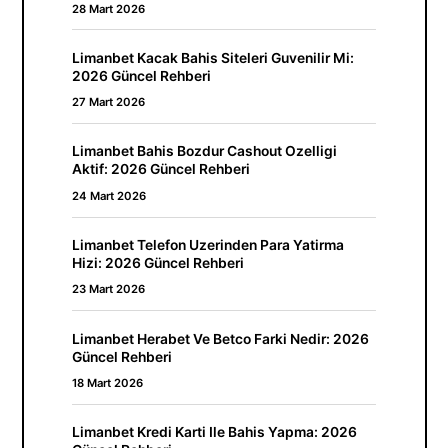
28 Mart 2026
Limanbet Kacak Bahis Siteleri Guvenilir Mi:
2026 Güncel Rehberi
27 Mart 2026
Limanbet Bahis Bozdur Cashout Ozelligi
Aktif: 2026 Güncel Rehberi
24 Mart 2026
Limanbet Telefon Uzerinden Para Yatirma
Hizi: 2026 Güncel Rehberi
23 Mart 2026
Limanbet Herabet Ve Betco Farki Nedir: 2026
Güncel Rehberi
18 Mart 2026
Limanbet Kredi Karti Ile Bahis Yapma: 2026